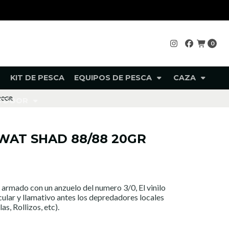
0
KIT DE PESCA
EQUIPOS DE PESCA
CAZA
20GR
UTDOOR
WAT SHAD 88/88 20GR
, armado con un anzuelo del numero 3/0, El vinilo
ular y llamativo antes los depredadores locales
s, Rollizos, etc).