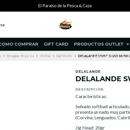
El Paraiso de la Pesca & Caza
rse
COMO COMPRAR
GIFT CARD
PRODUCTOS OUTLET
o
Equipos de pesca
Vinilos
Delalande
DELALANDE SWAT SHAD 88/88 
NTA
ACCESORIOS
KAYAKS
PRODUCTOS O
DELALANDE
DELALANDE S
DESCRIPCIÓN
Características:
Señuelo softbait articulado
presenta un nado muy partic
(Corvina, Lenguados, Cabrilla
Jig Head: 20gr