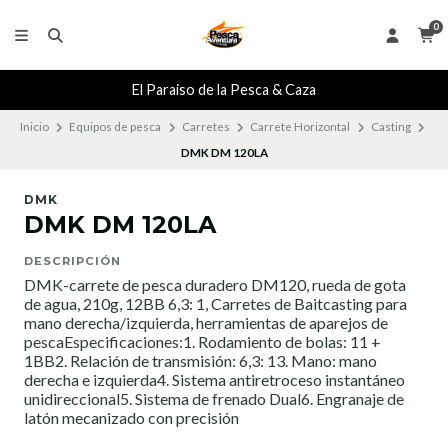
0
El Paraiso de la Pesca & Caza
Inicio
Equipos de pesca
Carretes
Carrete Horizontal
Casting
DMK DM 120LA
DMK
DMK DM 120LA
DESCRIPCIÓN
DMK-carrete de pesca duradero DM120, rueda de gota
de agua, 210g, 12BB 6,3: 1, Carretes de Baitcasting para
mano derecha/izquierda, herramientas de aparejos de
pescaEspecificaciones:1. Rodamiento de bolas: 11 +
1BB2. Relación de transmisión: 6,3: 13. Mano: mano
derecha e izquierda4. Sistema antiretroceso instantáneo
unidireccional5. Sistema de frenado Dual6. Engranaje de
latón mecanizado con precisión