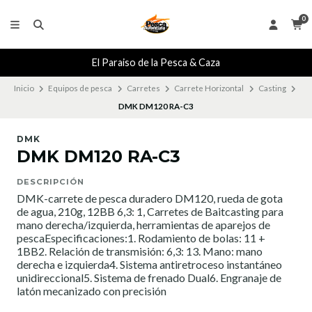
0
El Paraiso de la Pesca & Caza
Inicio
Equipos de pesca
Carretes
Carrete Horizontal
Casting
DMK DM120 RA-C3
DMK
DMK DM120 RA-C3
DESCRIPCIÓN
DMK-carrete de pesca duradero DM120, rueda de gota
de agua, 210g, 12BB 6,3: 1, Carretes de Baitcasting para
mano derecha/izquierda, herramientas de aparejos de
pescaEspecificaciones:1. Rodamiento de bolas: 11 +
1BB2. Relación de transmisión: 6,3: 13. Mano: mano
derecha e izquierda4. Sistema antiretroceso instantáneo
unidireccional5. Sistema de frenado Dual6. Engranaje de
latón mecanizado con precisión