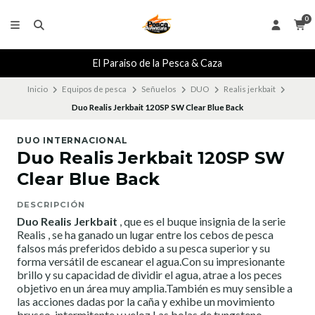
0
El Paraiso de la Pesca & Caza
Inicio
Equipos de pesca
Señuelos
DUO
Realis jerkbait
Duo Realis Jerkbait 120SP SW Clear Blue Back
DUO INTERNACIONAL
Duo Realis Jerkbait 120SP SW
Clear Blue Back
DESCRIPCIÓN
Duo Realis Jerkbait
, que es el buque insignia de la serie
Realis , se ha ganado un lugar entre los cebos de pesca
falsos más preferidos debido a su pesca superior y su
forma versátil de escanear el agua.Con su impresionante
brillo y su capacidad de dividir el agua, atrae a los peces
objetivo en un área muy amplia.También es muy sensible a
las acciones dadas por la caña y exhibe un movimiento
brusco, intermitente y veloz.Las bolas de tungsteno