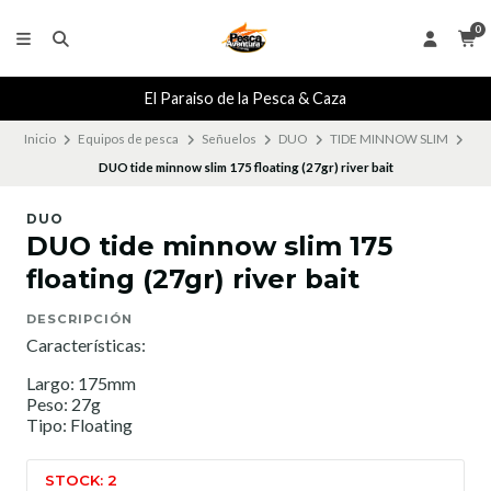
0
El Paraiso de la Pesca & Caza
Inicio
Equipos de pesca
Señuelos
DUO
TIDE MINNOW SLIM
DUO tide minnow slim 175 floating (27gr) river bait
DUO
DUO tide minnow slim 175
floating (27gr) river bait
DESCRIPCIÓN
Características:
Largo: 175mm
Peso: 27g
Tipo: Floating
STOCK: 2