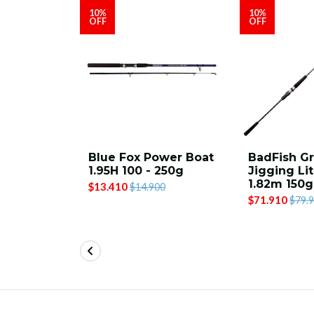
10%
10%
OFF
OFF
shore
Blue Fox Power Boat
BadFish Gr
 1.95mt
1.95H 100 - 250g
Jigging Li
1.82m 150g
$13.410
$14.900
$71.910
$79.