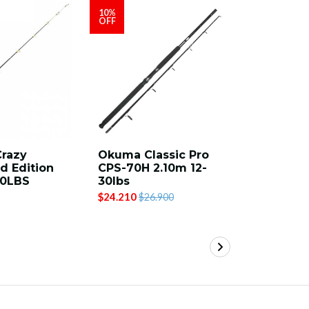
10%
OFF
Crazy
Okuma Classic Pro
Majorcra
d Edition
CPS-70H 2.10m 12-
Killing 
30LBS
30lbs
Jerking 
100-200 
$24.210
$26.900
$224.900