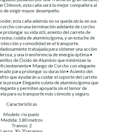
 un Chinook, esta caña será tu mejor compañera al
 de exigir mayor desempeño.
poder, esta caña además no se queda atrás en sus
corcho con una terminación adelante de corcho
prolongar su vida útil, asiento del carrete de
resina, culata de aluminio/goma, y un estuche de
rotección y comodidad en el transporte.
idadosamente trabajada para obtener una acción
rosa, y una transferencia de energía óptima.•
anillos de Óxido de Aluminio que minimizan la
or eficientemente• Mango de Corcho con elegante
erado para prolongar su duración• Asiento del
afito que ayudarán a cuidar el soporte del carrete
e la presa• Elegante culata de aluminio/goma que
elegante y permiten apoyarla sin el temor de
tela para su transporte más cómodo y seguro.
Caracteristicas
Modelo: rio puelo
Medida: 1.80 metros
Tramos: 2
Lanza: 30-70 gramos