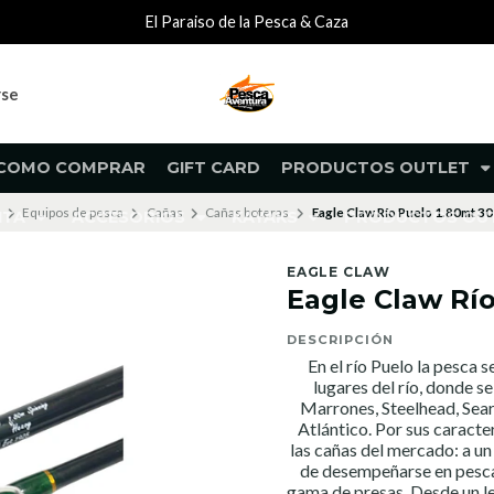
El Paraiso de la Pesca & Caza
rse
COMO COMPRAR
GIFT CARD
PRODUCTOS OUTLET
Equipos de pesca
Cañas
Cañas boteras
Eagle Claw Río Puelo 1.80mt 3
NTA
ACCESORIOS
KAYAKS
PRODUCTOS O
EAGLE CLAW
Eagle Claw Río
DESCRIPCIÓN
En el río Puelo la pesca
lugares del río, donde s
Marrones, Steelhead, Sea
Atlántico. Por sus caracte
las cañas del mercado: a un
de desempeñarse en pesca 
gama de presas. Desde un l