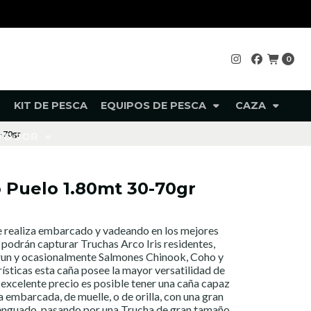
0
KIT DE PESCA
EQUIPOS DE PESCA
CAZA
0-70gr
UTDOOR
 Puelo 1.80mt 30-70gr
 se realiza embarcado y vadeando en los mejores
e podrán capturar Truchas Arco Iris residentes,
run y ocasionalmente Salmones Chinook, Coho y
rísticas esta caña posee la mayor versatilidad de
 excelente precio es posible tener una caña capaz
embarcada, de muelle, o de orilla, con una gran
enguado, pasando por una Trucha de gran tamaño,