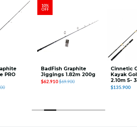
10%
OFF
aphite
BadFish Graphite
Cinnetic 
te PRO
Jiggings 1.82m 200g
Kayak Gol
2.10m 5- 
$62.910
$69.900
$135.900
900