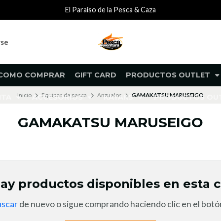
El Paraiso de la Pesca & Caza
rse
COMO COMPRAR
GIFT CARD
PRODUCTOS OUTLET
Inicio
Equipos de pesca
Anzuelos
GAMAKATSU MARUSEIGO
NTA
ACCESORIOS
KAYAKS
PRODUCTOS O
GAMAKATSU MARUSEIGO
ay productos disponibles en esta c
uscar
de nuevo o sigue comprando haciendo clic en el botón