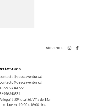
SÍGUENOS
NTÁCTANOS
contacto@pescaaventura.cl
contacto@pescaaventura.cl
+56 9 5834 0551
56958340551
Arlegui 1109 local 36, Viña del Mar
Lunes
:10:00 a 18:00 Hrs.