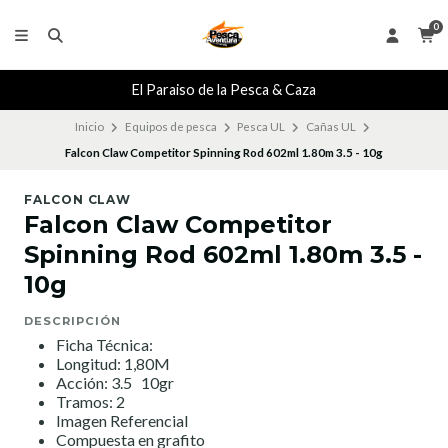
0
El Paraiso de la Pesca & Caza
Inicio
Equipos de pesca
Pesca UL
Cañas UL
Falcon Claw Competitor Spinning Rod 602ml 1.80m 3.5 - 10g
FALCON CLAW
Falcon Claw Competitor
Spinning Rod 602ml 1.80m 3.5 -
10g
DESCRIPCIÓN
Ficha Técnica:
Longitud: 1,80M
Acción: 3.5 10gr
Tramos: 2
Imagen Referencial
Compuesta en grafito