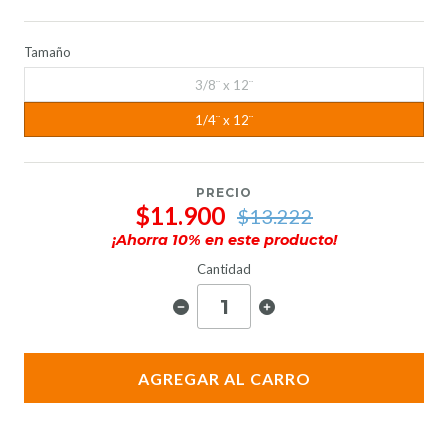
Tamaño
3/8¨ x 12¨
1/4¨ x 12¨
PRECIO
$11.900
$13.222
¡Ahorra
10
% en este producto!
Cantidad
AGREGAR AL CARRO