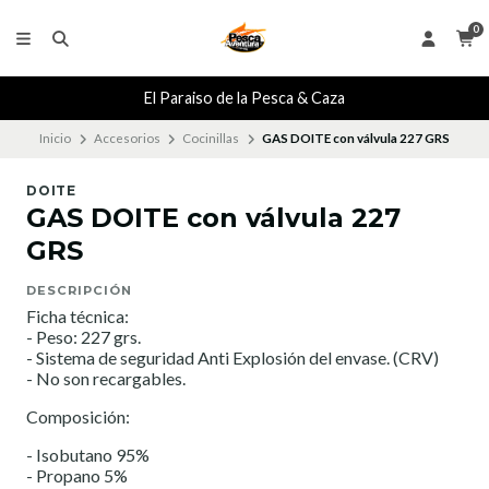
0
El Paraiso de la Pesca & Caza
Inicio
Accesorios
Cocinillas
GAS DOITE con válvula 227 GRS
DOITE
GAS DOITE con válvula 227
GRS
DESCRIPCIÓN
Ficha técnica:
- Peso: 227 grs.
- Sistema de seguridad Anti Explosión del envase. (CRV)
- No son recargables.
Composición:
- Isobutano 95%
- Propano 5%