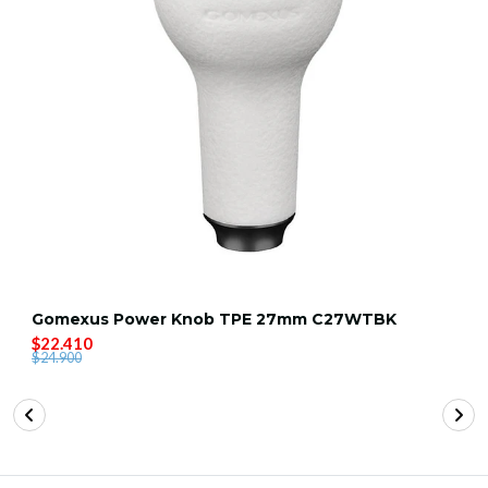
Gomexus Power Knob TPE 27mm C27WTBK
$22.410
$24.900