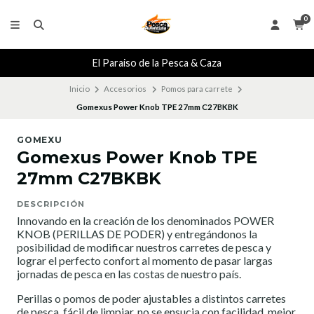
0
El Paraiso de la Pesca & Caza
Inicio
Accesorios
Pomos para carrete
Gomexus Power Knob TPE 27mm C27BKBK
GOMEXU
Gomexus Power Knob TPE
27mm C27BKBK
DESCRIPCIÓN
Innovando en la creación de los denominados POWER
KNOB (PERILLAS DE PODER) y entregándonos la
posibilidad de modificar nuestros carretes de pesca y
lograr el perfecto confort al momento de pasar largas
jornadas de pesca en las costas de nuestro país.
Perillas o pomos de poder ajustables a distintos carretes
de pesca, fácil de limpiar, no se ensucia con facilidad, mejor