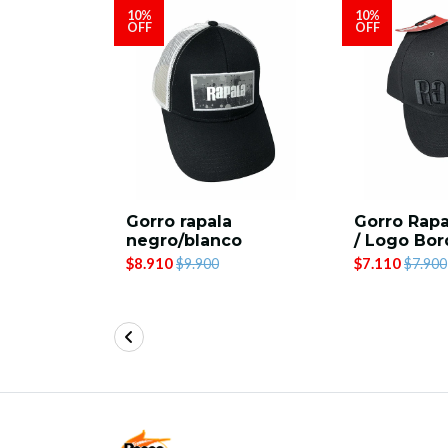
10%
10%
OFF
OFF
a
Gorro rapala
Gorro Rap
S
negro/blanco
/ Logo Bo
$8.910
$7.110
$9.900
$7.900