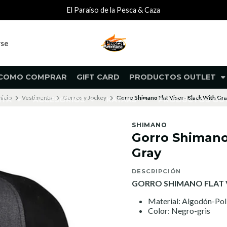
El Paraiso de la Pesca & Caza
rse
COMO COMPRAR
GIFT CARD
PRODUCTOS OUTLET
nicio
Vestimenta
Gorros y Jockey
Gorro Shimano Flat Visor- Black With Gr
NTA
ACCESORIOS
KAYAKS
PRODUCTOS O
SHIMANO
Gorro Shimano 
Gray
DESCRIPCIÓN
GORRO SHIMANO FLAT 
Material: Algodón-Pol
Color: Negro-gris