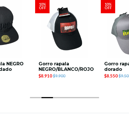
10%
10%
OFF
OFF
ala NEGRO
Gorro rapala
Gorro rapa
rdado
NEGRO/BLANCO/ROJO
dorado
$8.910
$8.550
$9.900
$9.50