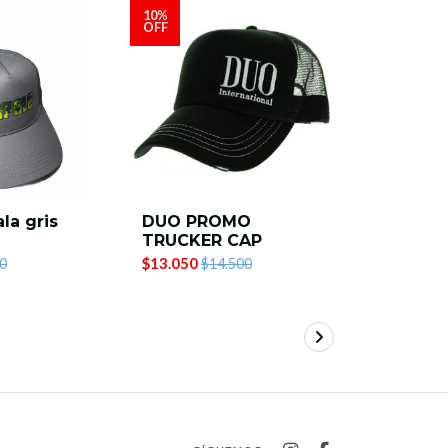
10%
10%
OFF
OFF
la gris
DUO PROMO
GORRO 
TRUCKER CAP
MOOSE 
NEGRO
$13.050
0
$14.500
$7.110
$7.