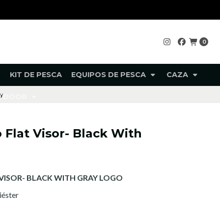
0
KIT DE PESCA
EQUIPOS DE PESCA
CAZA
ay
UTDOOR
Flat Visor- Black With
VISOR- BLACK WITH GRAY LOGO
iéster