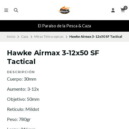
0
El Paraiso de la Pesca & Caza
Inicio
Caza
Miras Telescopicas
Hawke Airmax 3-12x50 SF Tactical
Hawke Airmax 3-12x50 SF
Tactical
DESCRIPCIÓN
Cuerpo: 30mm
Aumento: 3-12x
Objetivo: 50mm
Retículo: Mildot
Peso: 780gr