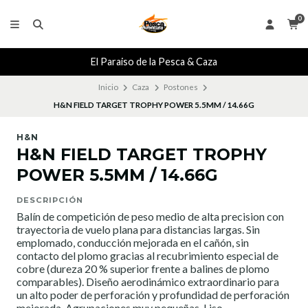
0
El Paraiso de la Pesca & Caza
Inicio
Caza
Postones
H&N FIELD TARGET TROPHY POWER 5.5MM / 14.66G
H&N
H&N FIELD TARGET TROPHY
POWER 5.5MM / 14.66G
DESCRIPCIÓN
Balín de competición de peso medio de alta precision con
trayectoria de vuelo plana para distancias largas. Sin
emplomado, conducción mejorada en el cañón, sin
contacto del plomo gracias al recubrimiento especial de
cobre (dureza 20 % superior frente a balines de plomo
comparables). Diseño aerodinámico extraordinario para
un alto poder de perforación y profundidad de perforación
mejorada. Agrupaciones muy pequeñas. Liso.