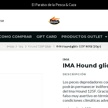
El Paraiso de la Pesca & Caza
rse
COMO COMPRAR
GIFT CARD
PRODUCTOS OUTLET
Inicio
Ima
Hound 125F Glide
IMA Hound glide 125F #008 (20gr)
NTA
ACCESORIOS
KAYAKS
PRODUCTOS O
IMA
IMA Hound gli
DESCRIPCIÓN
Los peces depredadores como
podrán permanecer indifere
del Ima Hound 125F. Gracias
falso muy asertivo en térmi
condiciones climáticas adve