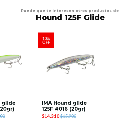
Puede que te interesen otros productos de
Hound 125F Glide
10%
OFF
 glide
IMA Hound glide
(20gr)
125F #016 (20gr)
$14.310
900
$15.900