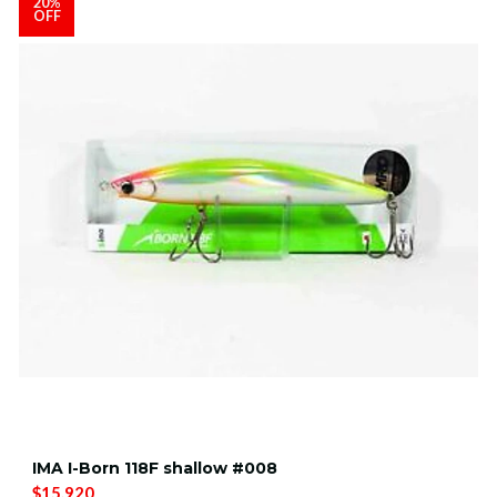
20%
OFF
IMA I-Born 118F shallow #008
$15.920