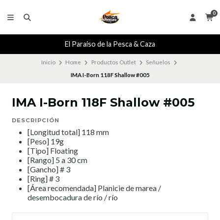
0
El Paraiso de la Pesca & Caza
Inicio
Home
Productos Outlet
Señuelos
IMA I-Born 118F Shallow #005
IMA I-Born 118F Shallow #005
DESCRIPCIÓN
[Longitud total] 118 mm
[Peso] 19g
[Tipo] Floating
[Rango] 5 a 30 cm
[Gancho] # 3
[Ring] # 3
[Área recomendada] Planicie de marea /
desembocadura de río / río