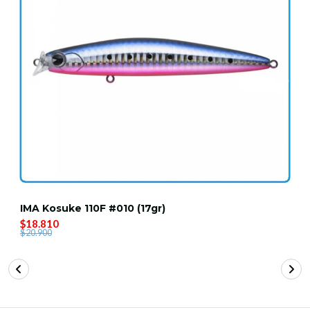
IMA Kosuke 110F #010 (17gr)
$18.810
$20.900