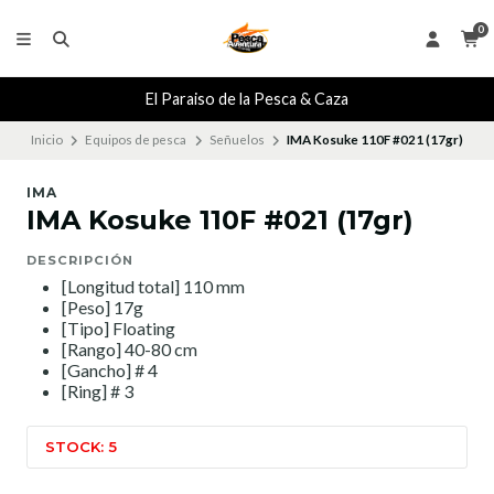
0
El Paraiso de la Pesca & Caza
Inicio
Equipos de pesca
Señuelos
IMA Kosuke 110F #021 (17gr)
IMA
IMA Kosuke 110F #021 (17gr)
DESCRIPCIÓN
[Longitud total] 110 mm
[Peso] 17g
[Tipo] Floating
[Rango] 40-80 cm
[Gancho] # 4
[Ring] # 3
STOCK: 5