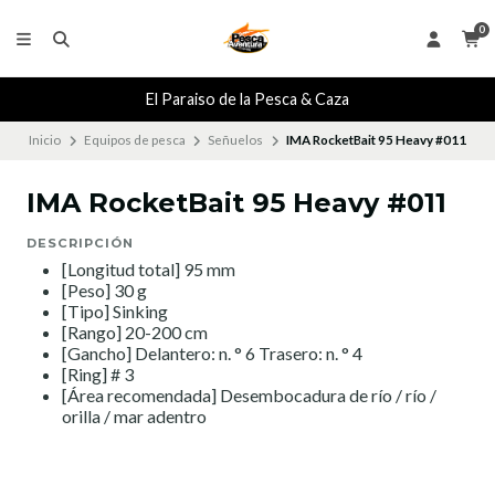
0
El Paraiso de la Pesca & Caza
Inicio
Equipos de pesca
Señuelos
IMA RocketBait 95 Heavy #011
IMA RocketBait 95 Heavy #011
DESCRIPCIÓN
[Longitud total] 95 mm
[Peso] 30 g
[Tipo] Sinking
[Rango] 20-200 cm
[Gancho] Delantero: n. ° 6 Trasero: n. ° 4
[Ring] # 3
[Área recomendada] Desembocadura de río / río /
orilla / mar adentro