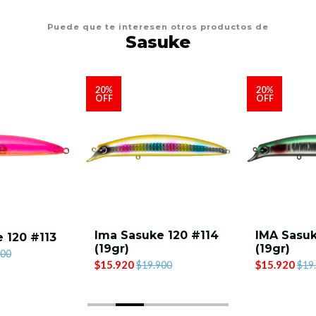
Puede que te interesen otros productos de
Sasuke
20%
20%
OFF
OFF
Ima Sasuke 120 #114
IMA Sasuk
 120 #113
(19gr)
(19gr)
900
$15.920
$15.920
$19.900
$19