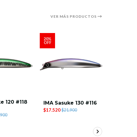
VER MÁS PRODUCTOS
20%
20%
OFF
OFF
e 120 #118
IMA Sasuke 130 #116
IMA Sasu
$17.520
$17.520
$21.900
$2
.900