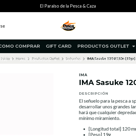
El Paraiso de la Pesca & Caza
rse
COMO COMPRAR
GIFT CARD
PRODUCTOS OUTLET
Inicio
Home
Productos Outlet
Señuelos
IMA Sasuke 120 #110n (19gr)
NTA
ACCESORIOS
KAYAKS
PRODUCTOS O
IMA
IMA Sasuke 120
DESCRIPCIÓN
El señuelo para la pesca a s
desarrollar unos grandes la
hará que cualquier depredad
mínimo miramiento.
[Longitud total] 120 
[Peso] 19g