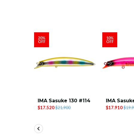
20%
10%
OFF
OFF
 120 #105
IMA Sasuke 130 #114
IMA Sasuke
$17.520
$17.910
00
$21.900
$19.