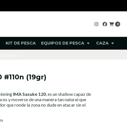
0
KIT DE PESCA
EQUIPOS DE PESCA
CAZA
UTDOOR
 #110n (19gr)
pinning
IMA Sasuke 120
, es un shallow capaz de
nces y moverse de una manera tan natural que
or que ronde la zona no dude en atacar sin el
mm