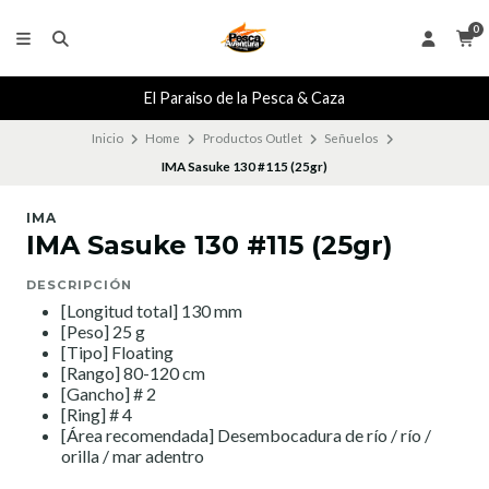
0
El Paraiso de la Pesca & Caza
Inicio
Home
Productos Outlet
Señuelos
IMA Sasuke 130 #115 (25gr)
IMA
IMA Sasuke 130 #115 (25gr)
DESCRIPCIÓN
[Longitud total] 130 mm
[Peso] 25 g
[Tipo] Floating
[Rango] 80-120 cm
[Gancho] # 2
[Ring] # 4
[Área recomendada] Desembocadura de río / río /
orilla / mar adentro