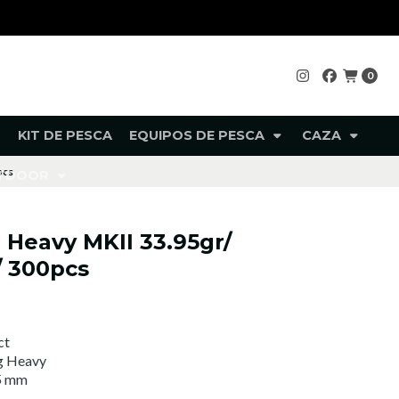
0
KIT DE PESCA
EQUIPOS DE PESCA
CAZA
pcs
UTDOOR
 Heavy MKII 33.95gr/
/ 300pcs
ct
g Heavy
5 mm