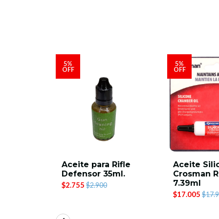
5%
5%
OFF
OFF
 PR900
Aceite para Rifle
Aceite Sil
Defensor 35ml.
Crosman 
7.39ml
$2.755
$2.900
$17.005
$17.