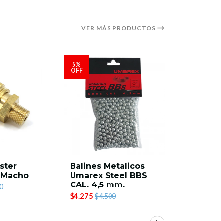
VER MÁS PRODUCTOS
5%
5%
OFF
OFF
ster
Balines Metalicos
Baston E
 Macho
Umarex Steel BBS
Scikio 26
CAL. 4,5 mm.
BWO104
0
$4.275
$18.905
$4.500
$1