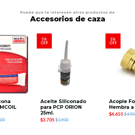
Puede que te interesen otros productos de
Accesorios de caza
5%
5%
OFF
OFF
icona
Aceite Siliconado
Acople Fo
RMCOIL
para PCP ORION
Hembra a
25ml.
$4.655
$4.90
$3.705
900
$3.900