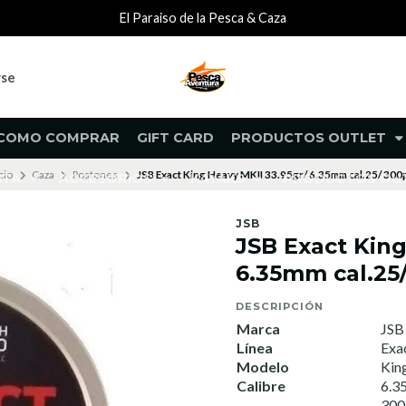
El Paraiso de la Pesca & Caza
rse
COMO COMPRAR
GIFT CARD
PRODUCTOS OUTLET
cio
Caza
Postones
JSB Exact King Heavy MKII 33.95gr/ 6.35mm cal.25/ 300
NTA
ACCESORIOS
KAYAKS
PRODUCTOS O
JSB
JSB Exact King
6.35mm cal.25
DESCRIPCIÓN
Marca
JSB
Línea
Exa
Modelo
Kin
Calibre
6.3
300