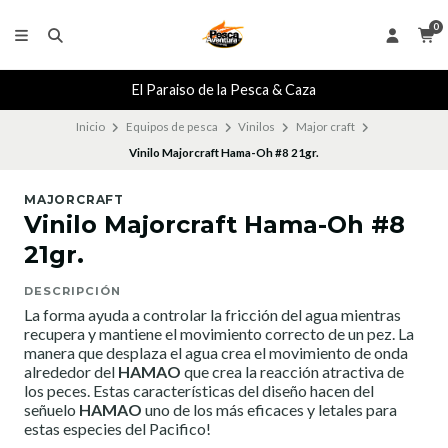
0
El Paraiso de la Pesca & Caza
Inicio
Equipos de pesca
Vinilos
Major craft
Vinilo Majorcraft Hama-Oh #8 21gr.
MAJORCRAFT
Vinilo Majorcraft Hama-Oh #8
21gr.
DESCRIPCIÓN
La forma ayuda a controlar la fricción del agua mientras
recupera y mantiene el movimiento correcto de un pez. La
manera que desplaza el agua crea el movimiento de onda
alrededor del
HAMAO
que crea la reacción atractiva de
los peces. Estas características del diseño hacen del
señuelo
HAMAO
uno de los más eficaces y letales para
estas especies del Pacifico!