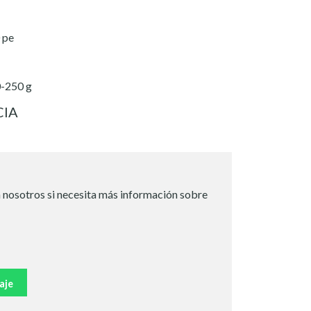
 pe
0-250 g
CIA
 nosotros si necesita más información sobre
aje