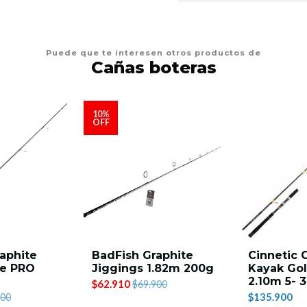
Puede que te interesen otros productos de
Cañas boteras
10%
OFF
aphite
BadFish Graphite
Cinnetic 
te PRO
Jiggings 1.82m 200g
Kayak Gol
2.10m 5- 
$62.910
$69.900
$135.900
900