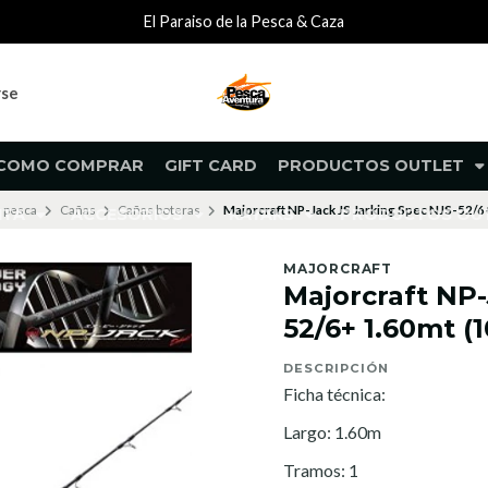
El Paraiso de la Pesca & Caza
rse
COMO COMPRAR
GIFT CARD
PRODUCTOS OUTLET
 pesca
Cañas
Cañas boteras
Majorcraft NP-Jack JS Jarking Spec NJS-52/6
NTA
ACCESORIOS
KAYAKS
PRODUCTOS O
MAJORCRAFT
Majorcraft NP-
52/6+ 1.60mt (
DESCRIPCIÓN
Ficha técnica:
Largo: 1.60m
Tramos: 1