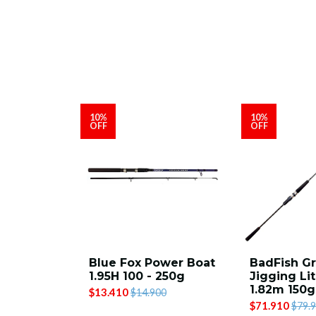
10%
10%
OFF
OFF
shore
Blue Fox Power Boat
BadFish Gr
 1.95mt
1.95H 100 - 250g
Jigging Li
1.82m 150g
$13.410
$14.900
$71.910
$79.