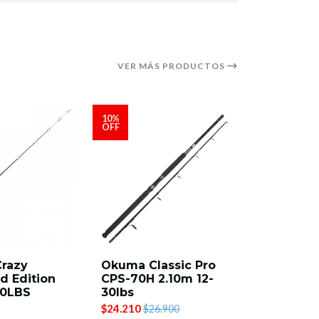
VER MÁS PRODUCTOS
10%
OFF
Crazy
Okuma Classic Pro
Majorcra
d Edition
CPS-70H 2.10m 12-
Killing 
30LBS
30lbs
Jerking 
100-200 
$24.210
$26.900