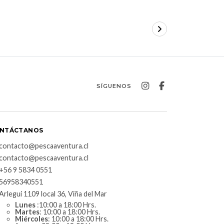
$224.900
SÍGUENOS
NTÁCTANOS
contacto@pescaaventura.cl
contacto@pescaaventura.cl
+56 9 5834 0551
56958340551
Arlegui 1109 local 36, Viña del Mar
Lunes
:10:00 a 18:00 Hrs.
Martes
: 10:00 a 18:00 Hrs.
Miércoles
: 10:00 a 18:00 Hrs.