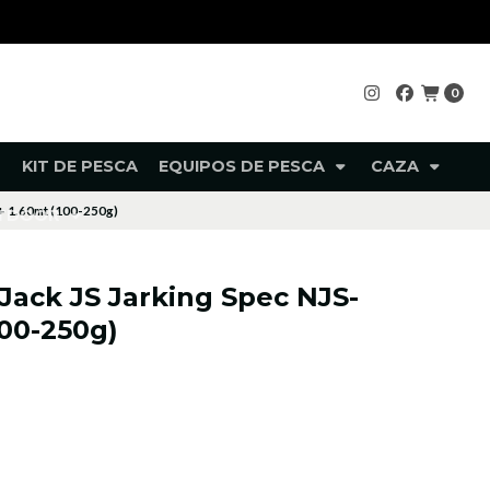
0
KIT DE PESCA
EQUIPOS DE PESCA
CAZA
+ 1.60mt (100-250g)
UTDOOR
Jack JS Jarking Spec NJS-
100-250g)