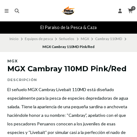
0
El Paraiso de la Pesca & Caza
Inicio
Equipos de pesca
Señuelos
MGX
Cambray 110MD
MGX Cambray 110MD Pink/Red
MGX
MGX Cambray 110MD Pink/Red
DESCRIPCIÓN
El señuelo MGX Cambray Livebait 110MD está diseñado
especialmente para la pesca de especies depredadoras de agua
salada. Tiene la apariencia de una pequeña sardina o anchoveta
haciéndole honor a su nombre: “Cambray”, apelativo con el que
los pescadores Peruanos conocen a los juveniles de esas
especies y “Livebait” por simular casi a la perfección el nado de