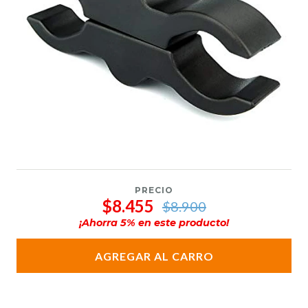
PRECIO
$8.455
$8.900
¡Ahorra
5
% en este producto!
AGREGAR AL CARRO