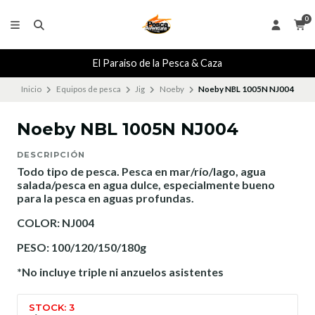
0
El Paraiso de la Pesca & Caza
Inicio
Equipos de pesca
Jig
Noeby
Noeby NBL 1005N NJ004
Noeby NBL 1005N NJ004
DESCRIPCIÓN
Todo tipo de pesca. Pesca en mar/río/lago, agua
salada/pesca en agua dulce, especialmente bueno
para la pesca en aguas profundas.
COLOR: NJ004
PESO: 100/120/150/180g
*No incluye triple ni anzuelos asistentes
STOCK: 3