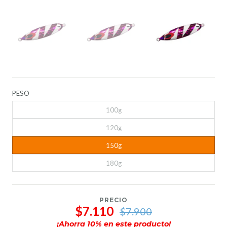
PESO
100g
120g
150g
180g
PRECIO
$7.110
$7.900
¡Ahorra
10
% en este producto!