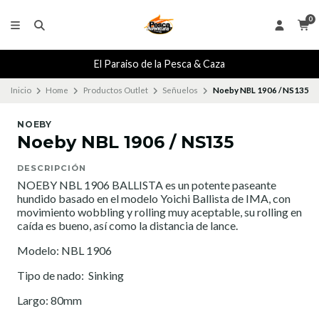
0
El Paraiso de la Pesca & Caza
Inicio
Home
Productos Outlet
Señuelos
Noeby NBL 1906 / NS135
NOEBY
Noeby NBL 1906 / NS135
DESCRIPCIÓN
NOEBY NBL 1906 BALLISTA es un potente paseante
hundido basado en el modelo Yoichi Ballista de IMA, con
movimiento wobbling y rolling muy aceptable, su rolling en
caída es bueno, así como la distancia de lance.
Modelo: NBL 1906
Tipo de nado: Sinking
Largo: 80mm