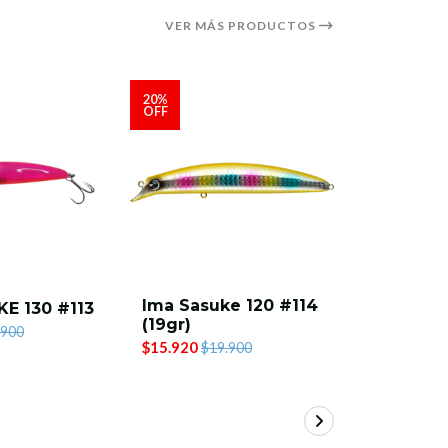
VER MÁS PRODUCTOS
20%
20%
OFF
OFF
Ima Sasuke 120 #114
IMA Sasu
E 130 #113
(19gr)
(19gr)
.900
$15.920
$15.920
$19.900
$1