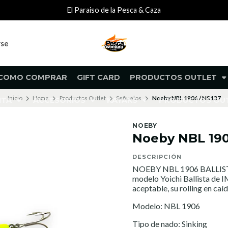
El Paraiso de la Pesca & Caza
rse
COMO COMPRAR
GIFT CARD
PRODUCTOS OUTLET
Inicio
Home
Productos Outlet
Señuelos
Noeby NBL 1906 / NS137
NTA
ACCESORIOS
KAYAKS
PRODUCTOS O
NOEBY
Noeby NBL 190
DESCRIPCIÓN
NOEBY NBL 1906 BALLISTA 
modelo Yoichi Ballista de 
aceptable, su rolling en caí
Modelo: NBL 1906
Tipo de nado: Sinking