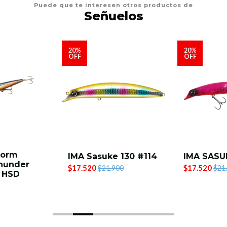
Puede que te interesen otros productos de
Señuelos
20%
20%
OFF
OFF
torm
IMA Sasuke 130 #114
IMA SASUK
hunder
$17.520
$17.520
$21.900
$21
 HSD