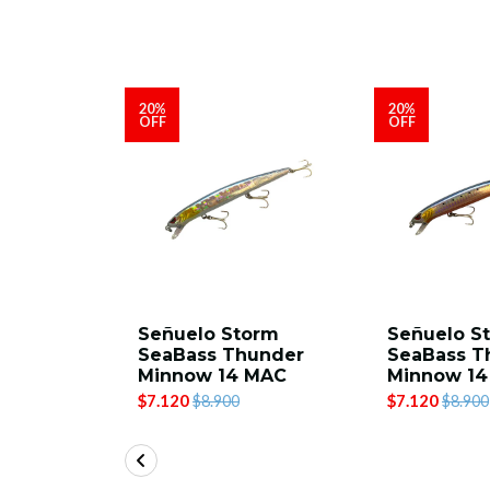
20%
20%
OFF
OFF
orm
Señuelo Storm
Señuelo S
under
SeaBass Thunder
SeaBass T
 DHR
Minnow 14 MAC
Minnow 14
$7.120
$7.120
$8.900
$8.900