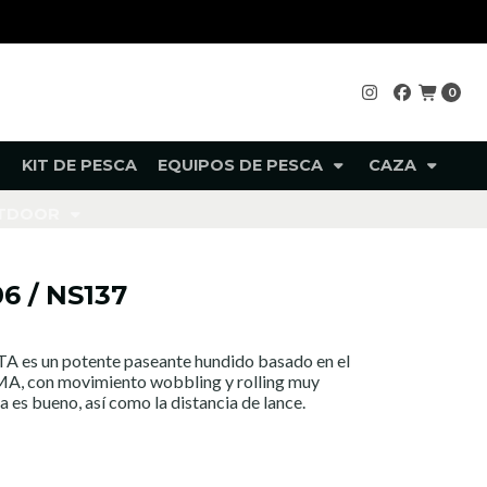
0
KIT DE PESCA
EQUIPOS DE PESCA
CAZA
UTDOOR
6 / NS137
es un potente paseante hundido basado en el
IMA, con movimiento wobbling y rolling muy
da es bueno, así como la distancia de lance.