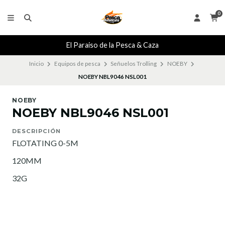
0
El Paraiso de la Pesca & Caza
Inicio
Equipos de pesca
Señuelos Trolling
NOEBY
NOEBY NBL9046 NSL001
NOEBY
NOEBY NBL9046 NSL001
DESCRIPCIÓN
FLOTATING 0-5M
120MM
32G