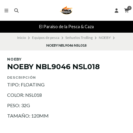
0
El Paraiso de la Pesca & Caza
Inicio
Equipos de pesca
Señuelos Trolling
NOEBY
NOEBY NBL9046 NSL018
NOEBY
NOEBY NBL9046 NSL018
DESCRIPCIÓN
TIPO: FLOATING
COLOR: NSL018
PESO: 32G
TAMAÑO: 120MM