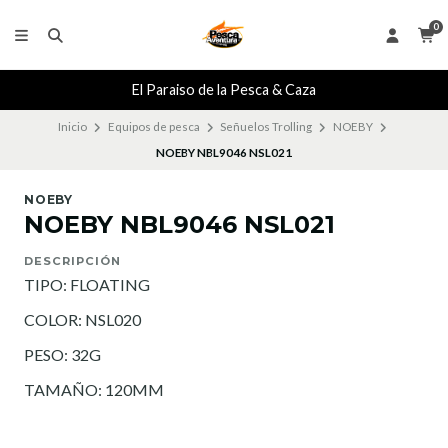
0
El Paraiso de la Pesca & Caza
Inicio
Equipos de pesca
Señuelos Trolling
NOEBY
NOEBY NBL9046 NSL021
NOEBY
NOEBY NBL9046 NSL021
DESCRIPCIÓN
TIPO: FLOATING
COLOR: NSL020
PESO: 32G
TAMAÑO: 120MM