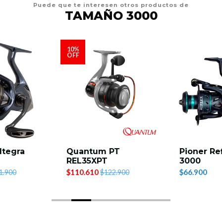
Puede que te interesen otros productos de
TAMAÑO 3000
10%
OFF
ltegra
Quantum PT
Pioner Re
REL35XPT
3000
$110.610
$66.900
1.900
$122.900