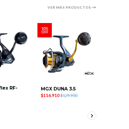
VER MÁS PRODUCTOS
10%
10%
OFF
OFF
flex RF-
Okuma C
MGX DUNA 3.5
X CSW-3
$116.910
$129.900
$66.150
$7