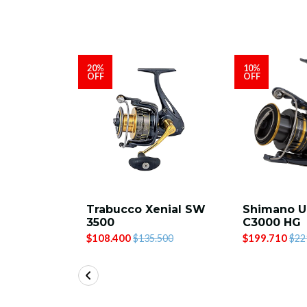
20%
10%
OFF
OFF
Trabucco Xenial SW
Shimano U
or XT 30
3500
C3000 HG
00
$108.400
$199.710
$135.500
$22