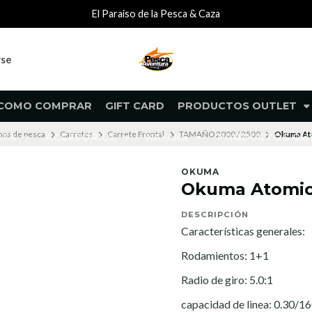
El Paraiso de la Pesca & Caza
rse
COMO COMPRAR
GIFT CARD
PRODUCTOS OUTLET
pos de pesca
Carretes
Carrete Frontal
TAMAÑO 2000 / 2500
Okuma At
NTA
ACCESORIOS
KAYAKS
PRODUCTOS O
OKUMA
Okuma Atomic
DESCRIPCIÓN
Características generales:
Rodamientos: 1+1
Radio de giro: 5.0:1
capacidad de linea: 0.30/1