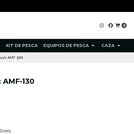
0
KIT DE PESCA
EQUIPOS DE PESCA
CAZA
omic AMF-130
UTDOOR
 AMF-130
60 mts