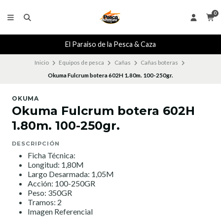
0
El Paraiso de la Pesca & Caza
Inicio
Equipos de pesca
Cañas
Cañas boteras
Okuma Fulcrum botera 602H 1.80m. 100-250gr.
OKUMA
Okuma Fulcrum botera 602H
1.80m. 100-250gr.
DESCRIPCIÓN
Ficha Técnica:
Longitud: 1,80M
Largo Desarmada: 1,05M
Acción: 100-250GR
Peso: 350GR
Tramos: 2
Imagen Referencial