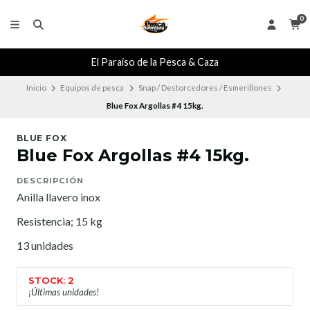
0
El Paraiso de la Pesca & Caza
Inicio
Equipos de pesca
Snap / Destorcedores / Esmerillones
Blue Fox Argollas #4 15kg.
BLUE FOX
Blue Fox Argollas #4 15kg.
DESCRIPCIÓN
Anilla llavero inox
Resistencia; 15 kg
13 unidades
STOCK: 2
¡Últimas unidades!