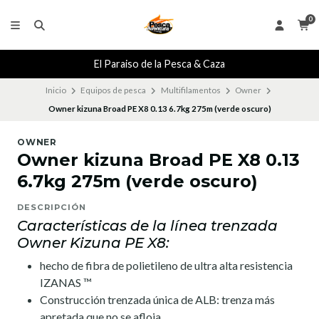
0
El Paraiso de la Pesca & Caza
Inicio
Equipos de pesca
Multifilamentos
Owner
Owner kizuna Broad PE X8 0.13 6.7kg 275m (verde oscuro)
OWNER
Owner kizuna Broad PE X8 0.13
6.7kg 275m (verde oscuro)
DESCRIPCIÓN
Características de la línea trenzada
Owner Kizuna PE X8:
hecho de fibra de polietileno de ultra alta resistencia
IZANAS ™
Construcción trenzada única de ALB: trenza más
apretada que no se afloja