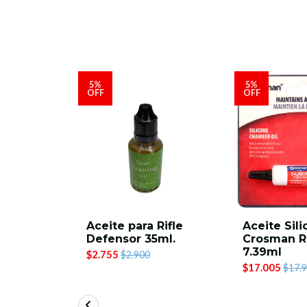
5%
5%
OFF
OFF
 PR900
Aceite para Rifle
Aceite Sil
Defensor 35ml.
Crosman 
7.39ml
$2.755
$2.900
$17.005
$17.