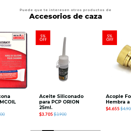
Puede que te interesen otros productos de
Accesorios de caza
5%
5%
OFF
OFF
icona
Aceite Siliconado
Acople Fo
RMCOIL
para PCP ORION
Hembra a
25ml.
$4.655
$4.90
$3.705
900
$3.900