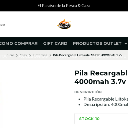
El Paraiso de la Pesca & Caza
rse
COMO COMPRAR
GIFT CARD
PRODUCTOS OUTLET
Inicio
Caza
Linternas
Pila Recargable Liitokala 18650 4000mah 3.7v
NTA
ACCESORIOS
KAYAKS
PRODUCTOS O
Pila Recargabl
4000mah 3.7v
DESCRIPCIÓN
Pila Recargable Liito
Descripción
: 4000mah
STOCK: 10