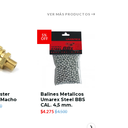
VER MÁS PRODUCTOS
5%
5%
OFF
OFF
ster
Balines Metalicos
Baston E
 Macho
Umarex Steel BBS
Scikio 26
CAL. 4,5 mm.
BWO104
0
$4.275
$18.905
$4.500
$1