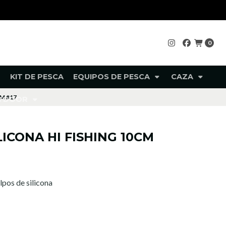
0
KIT DE PESCA
EQUIPOS DE PESCA
CAZA
CM #17
UTDOOR
LICONA HI FISHING 10CM
lpos de silicona