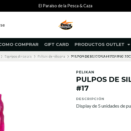
El Paraiso de la Pesca & Caza
rse
COMO COMPRAR
GIFT CARD
PRODUCTOS OUTLET
Equipos de pesca
Pulpos de silicona
PULPOS DE SILICONA HI FISHING 10
NTA
ACCESORIOS
KAYAKS
PRODUCTOS O
PELIKAN
PULPOS DE SI
#17
DESCRIPCIÓN
Display de 5 unidades de pu