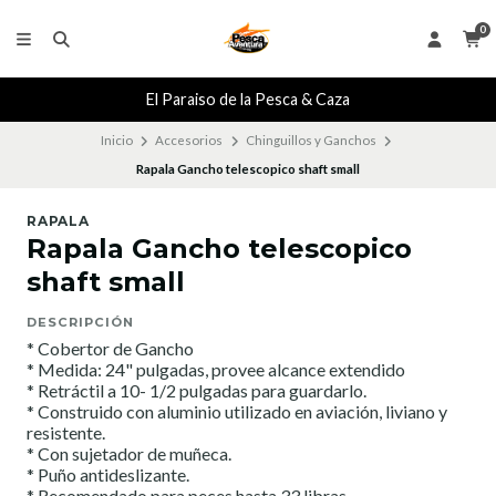
0
El Paraiso de la Pesca & Caza
Inicio
Accesorios
Chinguillos y Ganchos
Rapala Gancho telescopico shaft small
RAPALA
Rapala Gancho telescopico
shaft small
DESCRIPCIÓN
* Cobertor de Gancho
* Medida: 24" pulgadas, provee alcance extendido
* Retráctil a 10- 1/2 pulgadas para guardarlo.
* Construido con aluminio utilizado en aviación, liviano y
resistente.
* Con sujetador de muñeca.
* Puño antideslizante.
* Recomendado para peces hasta 33 libras.