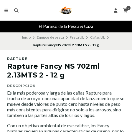
0
El Paraiso de la Pesca & Caza
Inicio
Equipos de pesca
Pesca UL
Cañas UL
Rapture Fancy NS 702ml 2.13MTS 2 - 12 g
RAPTURE
Rapture Fancy NS 702ml
2.13MTS 2 - 12 g
DESCRIPCIÓN
Es la más poderosa y larga de las cañas Rapture para
trucha de arroyo, con una capacidad de lanzamiento que se
mueve desde valores de punto cero hasta niveles de peso
más consistentes para dirigirse no solo a los arroyos, sino
también a las partes altas de los ríos y lagos.
Con un objetivo ambiental de ese calibre, los Fancy
Natives requerían algunas características de diseño, por lo