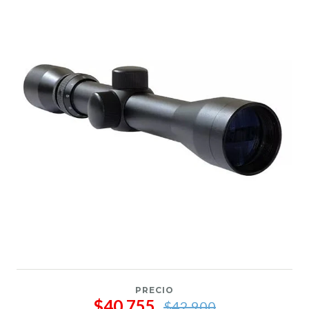
PRECIO
$40.755
$42.900