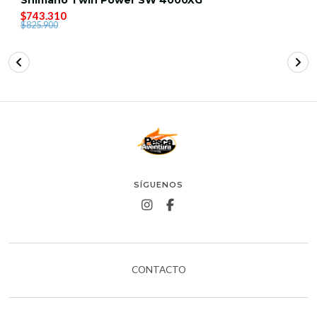
Shimano Twin Power SW 4000XG
$743.310
$825.900
SÍGUENOS
CONTACTO