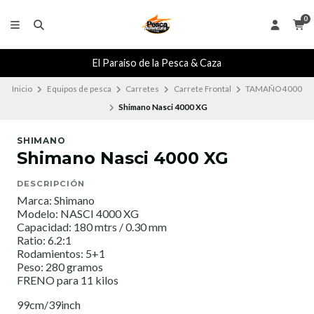
0
El Paraiso de la Pesca & Caza
Inicio
Equipos de pesca
Carretes
Carrete Frontal
TAMAÑO 4000
Shimano Nasci 4000 XG
SHIMANO
Shimano Nasci 4000 XG
DESCRIPCIÓN
Marca: Shimano
Modelo: NASCI 4000 XG
Capacidad: 180 mtrs / 0.30 mm
Ratio: 6.2:1
Rodamientos: 5+1
Peso: 280 gramos
FRENO para 11 kilos
99cm/39inch