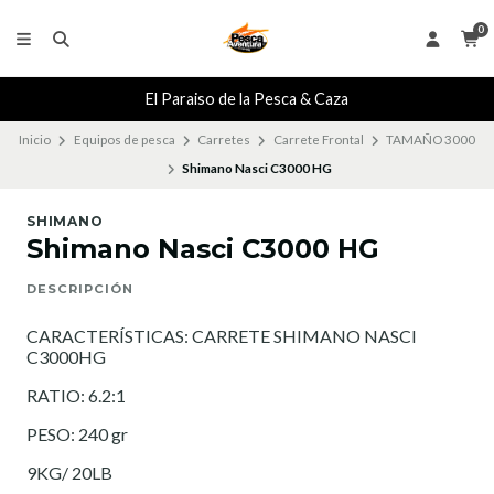
0
El Paraiso de la Pesca & Caza
Inicio
Equipos de pesca
Carretes
Carrete Frontal
TAMAÑO 3000
Shimano Nasci C3000 HG
SHIMANO
Shimano Nasci C3000 HG
DESCRIPCIÓN
CARACTERÍSTICAS: CARRETE SHIMANO NASCI
C3000HG
RATIO: 6.2:1
PESO: 240 gr
9KG/ 20LB