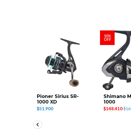
10%
OFF
edona
Pioner Sirius SR-
Shimano M
1000 XD
1000
$51.900
$148.410
00
$16