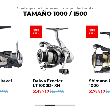
Puede que te interesen otros productos de
TAMAÑO 1000 / 1500
10%
10%
OFF
OFF
iravel
Daiwa Exceler
Shimano 
LT1000D- XH
1000
$143.910
$198.810
4.900
$159.900
$2