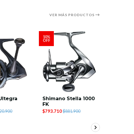
VER MÁS PRODUCTOS
10%
OFF
Ultegra
Shimano Stella 1000
Trabucco
FK
FB 1000
$793.710
$76.900
20.900
$881.900