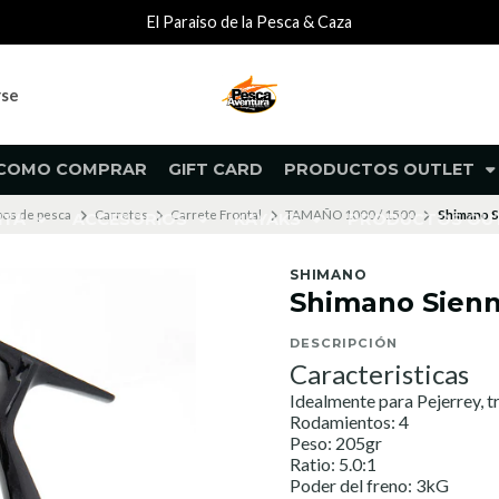
El Paraiso de la Pesca & Caza
rse
COMO COMPRAR
GIFT CARD
PRODUCTOS OUTLET
pos de pesca
Carretes
Carrete Frontal
TAMAÑO 1000 / 1500
Shimano S
NTA
ACCESORIOS
KAYAKS
PRODUCTOS O
SHIMANO
Shimano Sienn
DESCRIPCIÓN
Caracteristicas
Idealmente para Pejerrey, tr
Rodamientos: 4
Peso: 205gr
Ratio: 5.0:1
Poder del freno: 3kG