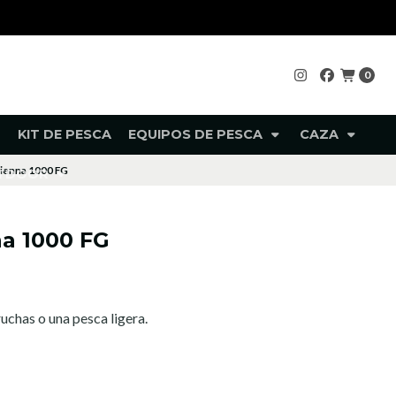
0
KIT DE PESCA
EQUIPOS DE PESCA
CAZA
ienna 1000 FG
UTDOOR
a 1000 FG
uchas o una pesca ligera.