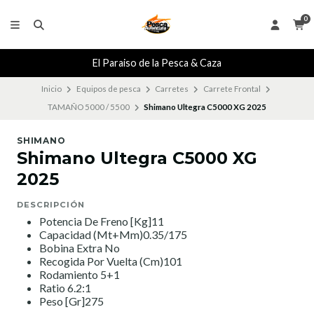
0
El Paraiso de la Pesca & Caza
Inicio
Equipos de pesca
Carretes
Carrete Frontal
TAMAÑO 5000 / 5500
Shimano Ultegra C5000 XG 2025
SHIMANO
Shimano Ultegra C5000 XG
2025
DESCRIPCIÓN
Potencia De Freno [Kg]11
Capacidad (Mt+Mm)0.35/175
Bobina Extra No
Recogida Por Vuelta (Cm)101
Rodamiento 5+1
Ratio 6.2:1
Peso [Gr]275