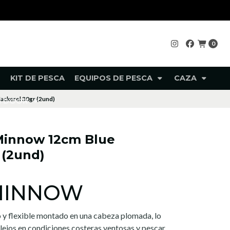
0
KIT DE PESCA
EQUIPOS DE PESCA
CAZA
ackerel 30gr (2und)
UTDOOR
Minnow 12cm Blue
 (2und)
 MINNOW
 y flexible montado en una cabeza plomada, lo
lejos en condiciones costeras ventosas y pescar