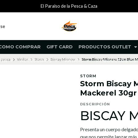
El Paraiso de la Pesca & Caza
rse
COMO COMPRAR
GIFT CARD
PRODUCTOS OUTLET
 pesca
Vinilos
Storm
Biscay Minnow
Storm Biscay Minnow 12cm Blue M
NTA
ACCESORIOS
KAYAKS
PRODUCTOS O
STORM
Storm Biscay 
Mackerel 30gr
DESCRIPCIÓN
BISCAY
Presenta un cuerpo delgado
que nos permite lanzar más 