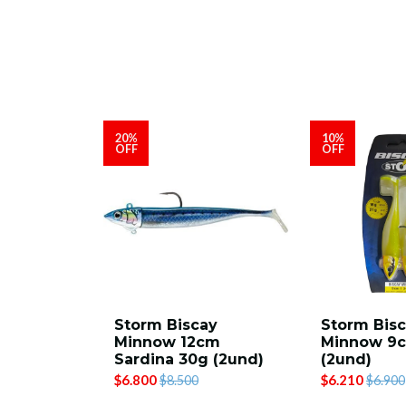
20%
10%
OFF
OFF
Storm Biscay
Storm Bis
Minnow 12cm
Minnow 9c
Sardina 30g (2und)
(2und)
$6.800
$6.210
$8.500
$6.900