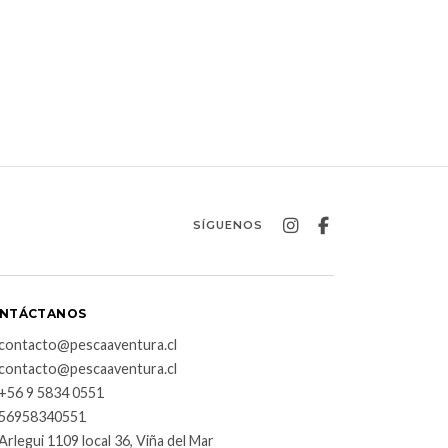
SÍGUENOS
NTÁCTANOS
contacto@pescaaventura.cl
contacto@pescaaventura.cl
+56 9 5834 0551
56958340551
Arlegui 1109 local 36, Viña del Mar