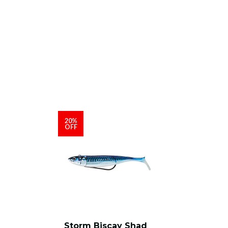
20%
OFF
Storm Biscay Shad