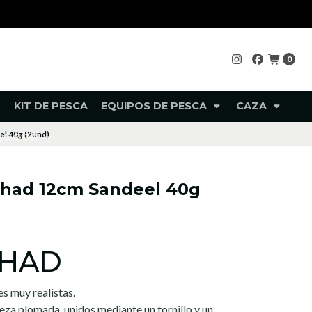
0
KIT DE PESCA
EQUIPOS DE PESCA
CAZA
el 40g (2und)
UTDOOR
Shad 12cm Sandeel 40g
SHAD
s muy realistas.
eza plomada, unidos mediante un tornillo y un