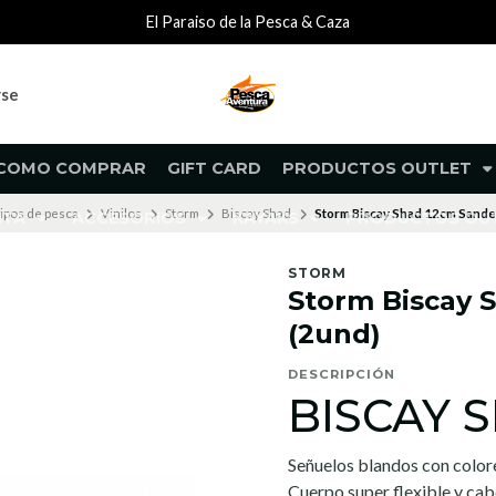
El Paraiso de la Pesca & Caza
rse
COMO COMPRAR
GIFT CARD
PRODUCTOS OUTLET
ipos de pesca
Vinilos
Storm
Biscay Shad
Storm Biscay Shad 12cm Sande
NTA
ACCESORIOS
KAYAKS
PRODUCTOS O
STORM
Storm Biscay 
(2und)
DESCRIPCIÓN
BISCAY 
Señuelos blandos con colore
Cuerpo super flexible y cab