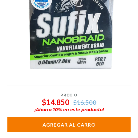
PRECIO
$14.850
$16.500
¡Ahorra
10
% en este producto!
AGREGAR AL CARRO