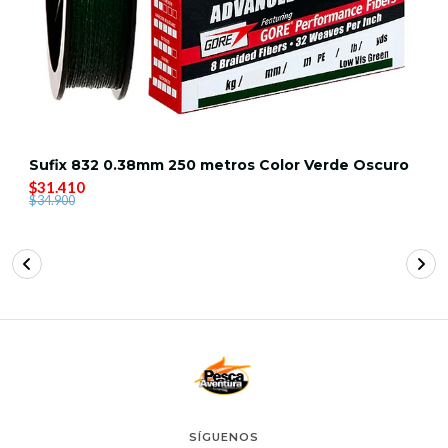
Sufix 832 0.38mm 250 metros Color Verde Oscuro
$31.410
$34.900
SÍGUENOS