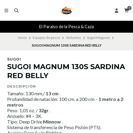
0
El Paraiso de la Pesca & Caza
Inicio
Equipos de pesca
Señuelos
Sugoi Magnum
SUGOI MAGNUM 130S SARDINA RED BELLY
SUGOI
SUGOI MAGNUM 130S SARDINA
RED BELLY
DESCRIPCIÓN
Tamaño: 130 mm./
13 cm
.
Profundidad de natación: 100 cm. a 200 cm –
1 metro a 2
metros
Peso: 1,01 oz. /
32gr
.
Anzuelo: #4 – 3X.
Tipo: Deep Drive
Minnow
.
Sistema de transferencia de Peso Pistón (PTS).
Acción: Deep Swin
Sinking