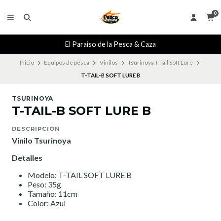
0
El Paraiso de la Pesca & Caza
Inicio
Equipos de pesca
Vinilos
Tsurinoya T-Tail Soft Lure
T-TAIL-B SOFT LURE B
TSURINOYA
T-TAIL-B SOFT LURE B
DESCRIPCIÓN
Vinilo Tsurinoya
Detalles
Modelo: T-TAIL SOFT LURE B
Peso: 35g
Tamaño: 11cm
Color: Azul