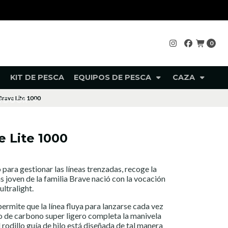
0
KIT DE PESCA
EQUIPOS DE PESCA
CAZA
rave Lite 1000
UTDOOR
 Lite 1000
para gestionar las líneas trenzadas, recoge la
más joven de la familia Brave nació con la vocación
ultralight.
permite que la línea fluya para lanzarse cada vez
o de carbono super ligero completa la manivela
 rodillo guía de hilo está diseñada de tal manera