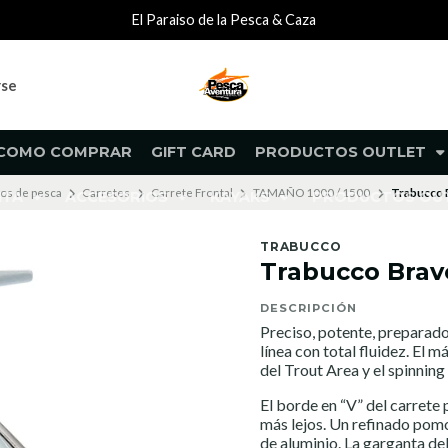
El Paraiso de la Pesca & Caza
rse
COMO COMPRAR
GIFT CARD
PRODUCTOS OUTLET
os de pesca
Carretes
Carrete Frontal
TAMAÑO 1000 / 1500
Trabucco B
NTA
ACCESORIOS
KAYAKS
PRODUCTOS O
TRABUCCO
Trabucco Brave
DESCRIPCIÓN
Preciso, potente, preparado 
línea con total fluidez. El 
del Trout Area y el spinning 
El borde en “V” del carrete 
más lejos. Un refinado pom
de aluminio. La garganta del