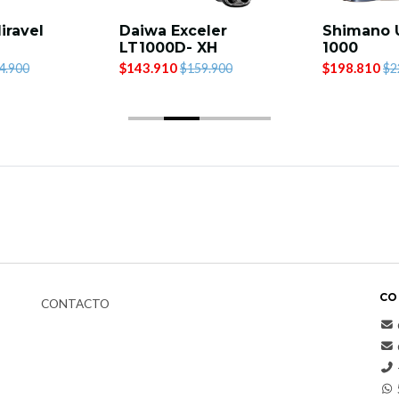
iravel
Daiwa Exceler
Shimano 
LT1000D- XH
1000
$143.910
$198.810
4.900
$159.900
$2
CO
CONTACTO